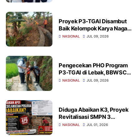
Proyek P3-TGAI Disambut
Baik Kelompok Karya Naga
Cihara Lebak, Pastikan
NASIONAL
JUL 09, 2026
Gunakan Material
Berkualitas
Pengecekan PHO Program
P3-TGAI di Lebak, BBWSC3:
Fisik Irigasi Sesuai
NASIONAL
JUL 09, 2026
Spesifikasi
Diduga Abaikan K3, Proyek
Revitalisasi SMPN 3
Panggarangan Sorotan
NASIONAL
JUL 01, 2026