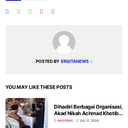
POSTED BY
ERQITANEWS
YOU MAY LIKE THESE POSTS
Dihadiri Berbagai Organisasi,
Akad Nikah Achmad Khotib
dan Wiwin Winarti
NASIONAL
JUL 11, 2026
Berlangsung Khidmat