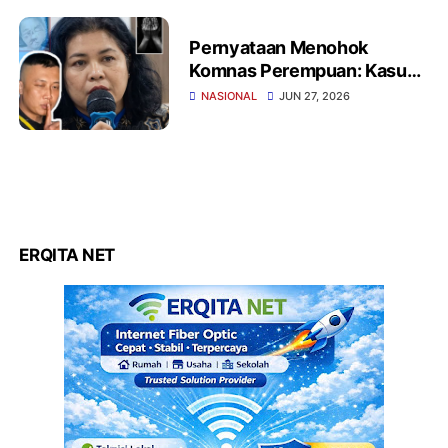
Pernyataan Menohok
Komnas Perempuan: Kasus
Dugaan Penyekapan di
NASIONAL
JUN 27, 2026
Bandung Belum Masuk
Kategori Penyiksaan Versi
PBB
ERQITA NET