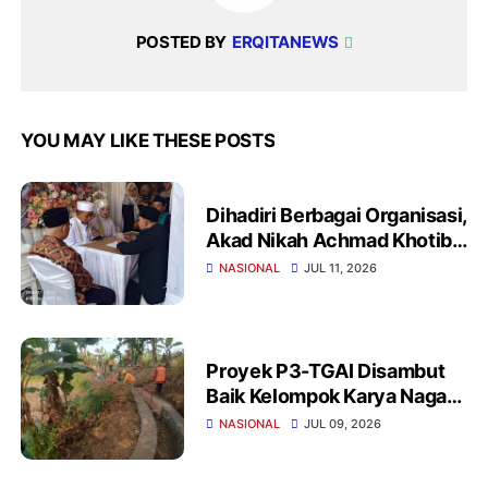
POSTED BY
ERQITANEWS
YOU MAY LIKE THESE POSTS
Dihadiri Berbagai Organisasi,
Akad Nikah Achmad Khotib
dan Wiwin Winarti
NASIONAL
JUL 11, 2026
Berlangsung Khidmat
Proyek P3-TGAI Disambut
Baik Kelompok Karya Naga
Cihara Lebak, Pastikan
NASIONAL
JUL 09, 2026
Gunakan Material
Berkualitas