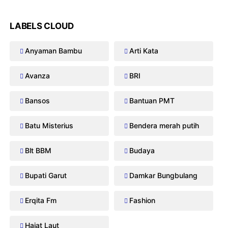
LABELS CLOUD
Anyaman Bambu
Arti Kata
Avanza
BRI
Bansos
Bantuan PMT
Batu Misterius
Bendera merah putih
Blt BBM
Budaya
Bupati Garut
Damkar Bungbulang
Erqita Fm
Fashion
Hajat Laut