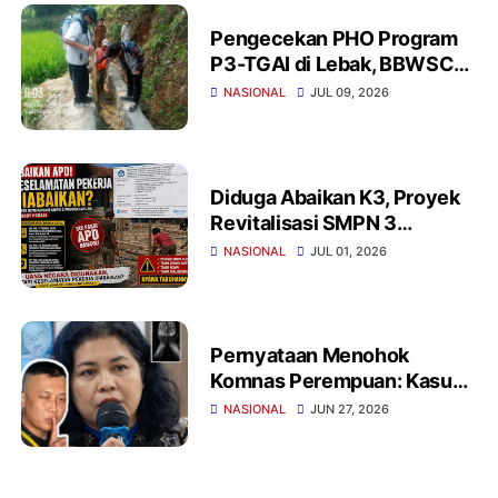
Pengecekan PHO Program
P3-TGAI di Lebak, BBWSC3:
Fisik Irigasi Sesuai
NASIONAL
JUL 09, 2026
Spesifikasi
Diduga Abaikan K3, Proyek
Revitalisasi SMPN 3
Panggarangan Sorotan
NASIONAL
JUL 01, 2026
Pernyataan Menohok
Komnas Perempuan: Kasus
Dugaan Penyekapan di
NASIONAL
JUN 27, 2026
Bandung Belum Masuk
Kategori Penyiksaan Versi
PBB