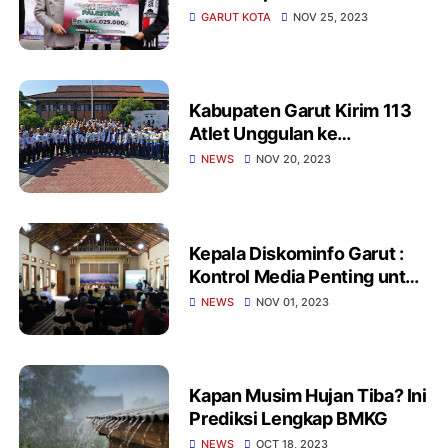
Palestina di Momentum Hari
GARUT KOTA
NOV 25, 2023
Guru Nasional
Kabupaten Garut Kirim 113
Atlet Unggulan ke
PORPEMDA Jawa Barat - XV
NEWS
NOV 20, 2023
Tahun 2023
Kepala Diskominfo Garut :
Kontrol Media Penting untuk
Demokrasi Berkualitas
NEWS
NOV 01, 2023
Kapan Musim Hujan Tiba? Ini
Prediksi Lengkap BMKG
NEWS
OCT 18, 2023