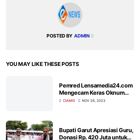
POSTED BY
ADMIN
YOU MAY LIKE THESE POSTS
Pemred Lensamedia24.com
Mengecam Keras Oknum
Guru Yang Hina Wartawan Di
CIAMIS
NOV 26, 2023
Ciamis Jawabarat
Bupati Garut Apresiasi Guru,
Donasi Rp. 420 Juta untuk