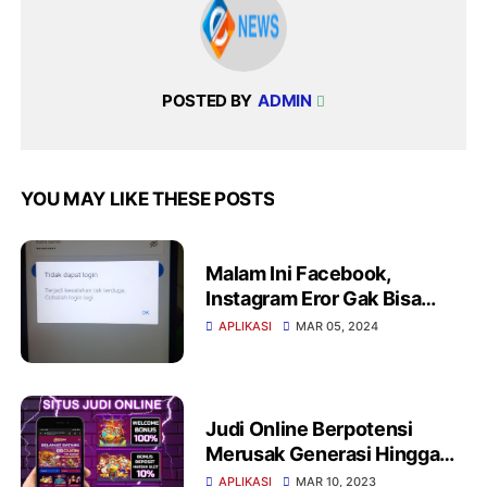
POSTED BY
ADMIN
YOU MAY LIKE THESE POSTS
Malam Ini Facebook,
Instagram Eror Gak Bisa
Login
APLIKASI
MAR 05, 2024
Judi Online Berpotensi
Merusak Generasi Hingga
Para Orang Tua
APLIKASI
MAR 10, 2023