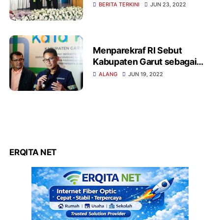
BERITA TERKINI
JUN 23, 2022
Menparekraf RI Sebut
Kabupaten Garut sebagai
Kabupaten Pariwisata
ALANG
JUN 19, 2022
ERQITA NET