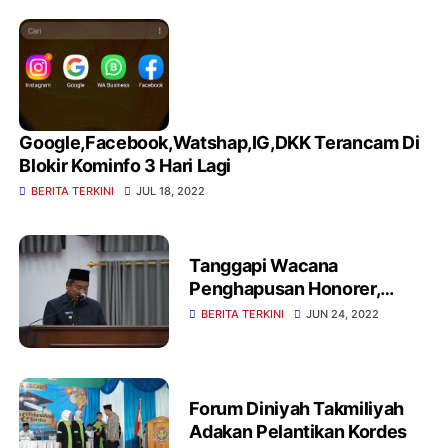
Google,Facebook,Watshap,IG,DKK Terancam Di
Blokir Kominfo 3 Hari Lagi
BERITA TERKINI
JUL 18, 2022
Tanggapi Wacana
Penghapusan Honorer,
Bupati Garut : Ini harus
BERITA TERKINI
JUN 24, 2022
mendapatkan perhatian
yang sangat serius
Forum Diniyah Takmiliyah
Adakan Pelantikan Kordes