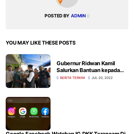
POSTED BY
ADMIN
YOU MAY LIKE THESE POSTS
Gubernur Ridwan Kamil
Salurkan Bantuan kepada
Warga Bogor Terdampak
BERITA TERKINI
JUL 20, 2022
Longsor
Google,Facebook,Watshap,IG,DKK Terancam Di