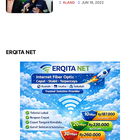
Kabupaten Pariwisata
ALANG
JUN 19, 2022
ERQITA NET