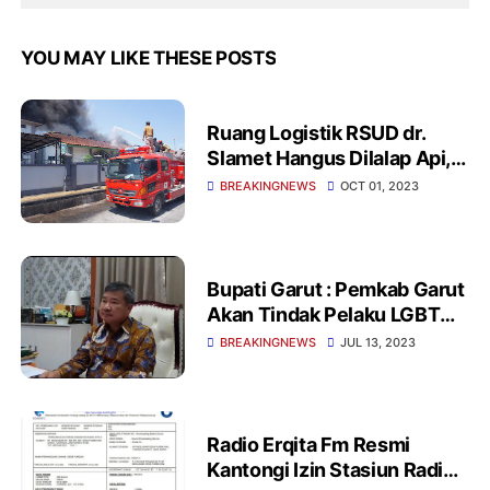
YOU MAY LIKE THESE POSTS
Ruang Logistik RSUD dr.
Slamet Hangus Dilalap Api,
Penyebab Kebakaran Masih
BREAKINGNEWS
OCT 01, 2023
Diselidiki
Bupati Garut : Pemkab Garut
Akan Tindak Pelaku LGBT
Melalui Preventif
BREAKINGNEWS
JUL 13, 2023
Pembinaan
Radio Erqita Fm Resmi
Kantongi Izin Stasiun Radio