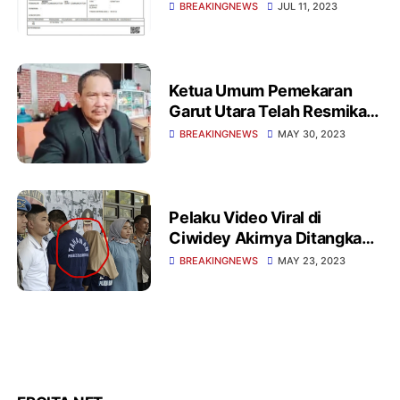
(ISR)
BREAKINGNEWS
JUL 11, 2023
Ketua Umum Pemekaran
Garut Utara Telah Resmikan
Usaha UMKM Pada Kedai
BREAKINGNEWS
MAY 30, 2023
Sinar Garut
Pelaku Video Viral di
Ciwidey Akirnya Ditangkap
Polisi Bersama Suaminya,
BREAKINGNEWS
MAY 23, 2023
Ternyata Ini Alasan Lakukan
Hal Itu