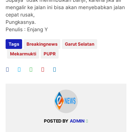
Supaya tidak menimbulkan banjir, karena jika air
mengalir ke jalan ini bisa akan menyebabkan jalan
cepat rusak,
Pungkasnya.
Penulis : Enjang Y
Tags
Breakingnews
Garut Selatan
Mekarmukti
PUPR
POSTED BY
ADMIN