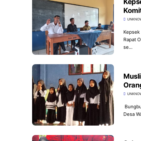
Keps
Komit
UNKNO
Kepsek 
Rapat O
se...
Musl
Oran
UNKNO
Bungbul
Desa Wa