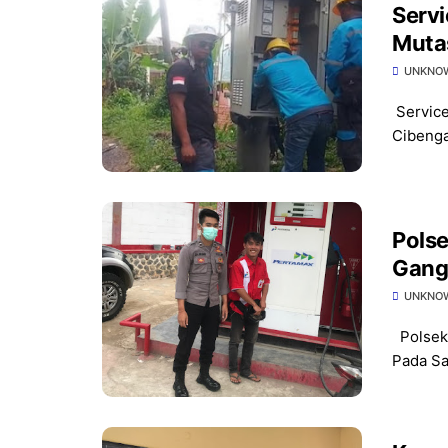
Serv
Mutas
UNKNO
Service
Cibenga
Pols
Gang
Peny
UNKNO
Polsek
Pada Sa