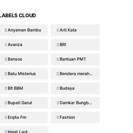
LABELS CLOUD
Anyaman Bambu
Arti Kata
Avanza
BRI
Bansos
Bantuan PMT
Batu Misterius
Bendera merah putih
Blt BBM
Budaya
Bupati Garut
Damkar Bungbulang
Erqita Fm
Fashion
Hajat Laut