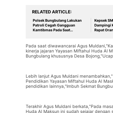
RELATED ARTICLE
Polsek Bungbulang Lakukan
Kepsek SM
Patroli Cegah Gangguan
Dampingi K
Kamtibmas Pada Saat
Rapat Ora
Berlakunya Penyesuaian Harga
BBM
Pada saat diwawancarai Agus Muldani,"Ka
kinerja jajaran Yayasan Miftahul Huda Al
Bungbulang khususnya Desa Bojong,"Uca
Lebih lanjut Agus Muldani menambahkan,
Pendidikan Yayasan Miftahul Huda Al Mas
pendidikan lainnya,"Imbuh Sekmat Bungbu
Terakhir Agus Muldani berkata,"Pada masa 
Huda Al Maksun ini sudah sejajar dengan