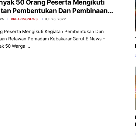
nyak 50 Orang Peserta Mengikuti
atan Pembentukan Dan Pembinaan
wan Pemadam Kebakaran
WN
BREAKINGNEWS
JUL 26, 2022
g Peserta Mengikuti Kegiatan Pembentukan Dan
aan Relawan Pemadam KebakaranGarut,E News -
k 50 Warga ...