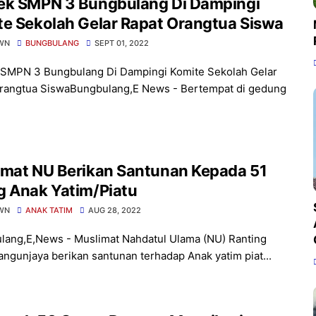
ek SMPN 3 Bungbulang Di Dampingi
e Sekolah Gelar Rapat Orangtua Siswa
WN
BUNGBULANG
SEPT 01, 2022
SMPN 3 Bungbulang Di Dampingi Komite Sekolah Gelar
rangtua SiswaBungbulang,E News - Bertempat di gedung
imat NU Berikan Santunan Kepada 51
g Anak Yatim/Piatu
WN
ANAK TATIM
AUG 28, 2022
ang,E,News - Muslimat Nahdatul Ulama (NU) Ranting
ngunjaya berikan santunan terhadap Anak yatim piat...