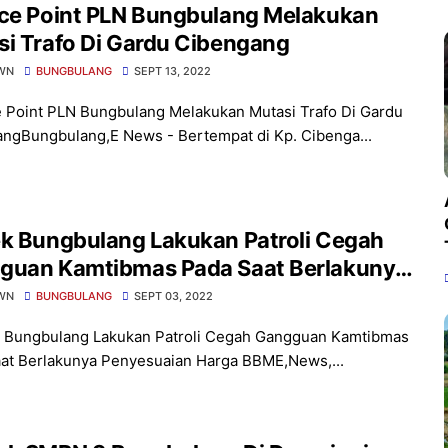
ice Point PLN Bungbulang Melakukan
i Trafo Di Gardu Cibengang
WN
BUNGBULANG
SEPT 13, 2022
 Point PLN Bungbulang Melakukan Mutasi Trafo Di Gardu
ngBungbulang,E News - Bertempat di Kp. Cibenga...
ek Bungbulang Lakukan Patroli Cegah
guan Kamtibmas Pada Saat Berlakunya
esuaian Harga BBM
WN
BUNGBULANG
SEPT 03, 2022
 Bungbulang Lakukan Patroli Cegah Gangguan Kamtibmas
at Berlakunya Penyesuaian Harga BBME,News,...