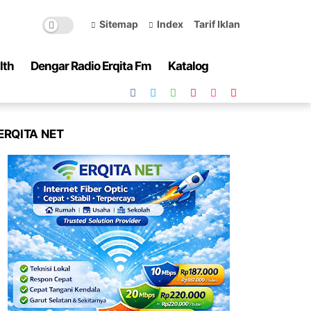
Sitemap
Index
Tarif Iklan
lth
Dengar Radio Erqita Fm
Katalog
ERQITA NET