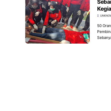
Seba
Kegi
Rela
UNKNO
50 Oran
Pembin
Sebanya