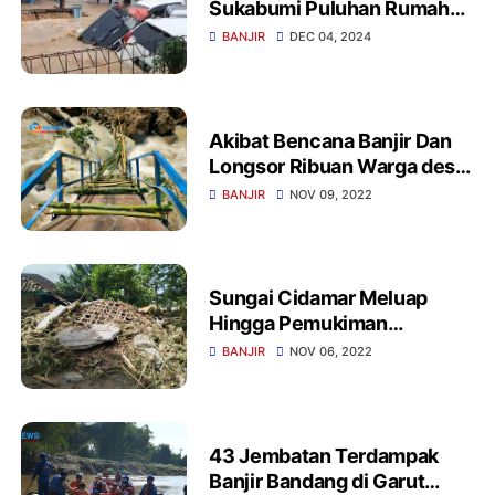
Sukabumi Puluhan Rumah
Terendam Hingga Mobil
BANJIR
DEC 04, 2024
Hanyut
Akibat Bencana Banjir Dan
Longsor Ribuan Warga desa
Gelarpawitan Terisolir
BANJIR
NOV 09, 2022
Sungai Cidamar Meluap
Hingga Pemukiman
Akibatnya Beberapa Rumah
BANJIR
NOV 06, 2022
Warga Alami Rusak Parah
43 Jembatan Terdampak
Banjir Bandang di Garut