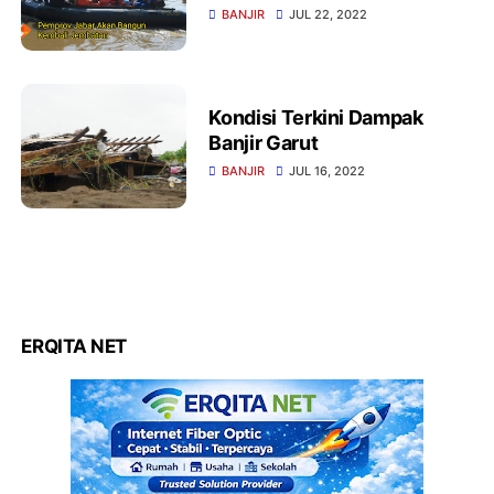
Akan Dibangun Kembali
BANJIR
JUL 22, 2022
Oleh Pemprov Jabar
Kondisi Terkini Dampak
Banjir Garut
BANJIR
JUL 16, 2022
ERQITA NET