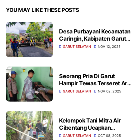
YOU MAY LIKE THESE POSTS
Desa Purbayani Kecamatan
Caringin, Kabipaten Garut
Terapkan Dana IP Hotmix
GARUT SELATAN
NOV 12, 2025
Jalan 250 Meter
Seorang Pria Di Garut
Hampir Tewas Terseret Arus
Pantai Karangpapak
GARUT SELATAN
NOV 02, 2025
Kelompok Tani Mitra Air
Cibentang Ucapkan
Terimakasih Kepada
GARUT SELATAN
OCT 08, 2025