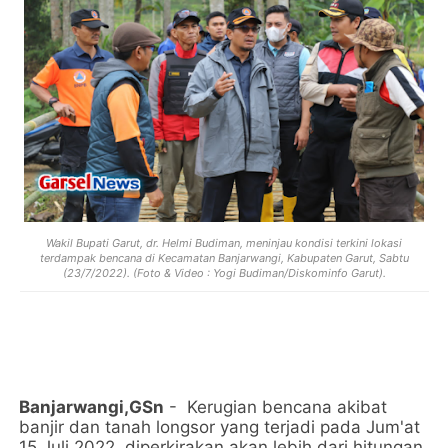
Wakil Bupati Garut, dr. Helmi Budiman, meninjau kondisi terkini lokasi
terdampak bencana di Kecamatan Banjarwangi, Kabupaten Garut, Sabtu
(23/7/2022). (Foto & Video : Yogi Budiman/Diskominfo Garut).
Banjarwangi,GSn
- Kerugian bencana akibat
banjir dan tanah longsor yang terjadi pada Jum'at
15 Juli 2022, diperkirakan akan lebih dari hitungan