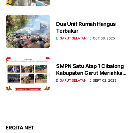
Pemerintah Atas Bantuanya
Dua Unit Rumah Hangus
Terbakar
GARUT SELATAN
OCT 06, 2025
SMPN Satu Atap 1 Cibalong
Kabupaten Garut Meriahkan
Acara HUT RI ke -80
GARUT SELATAN
SEPT 02, 2025
ERQITA NET