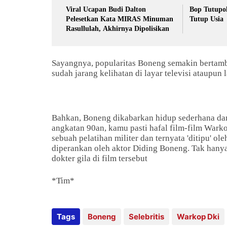
Viral Ucapan Budi Dalton
Bop Tutupol
Pelesetkan Kata MIRAS Minuman
Tutup Usia
Rasullulah, Akhirnya Dipolisikan
Sayangnya, popularitas Boneng semakin bertamb
sudah jarang kelihatan di layar televisi ataupun l
Bahkan, Boneng dikabarkan hidup sederhana dan
angkatan 90an, kamu pasti hafal film-film Warko
sebuah pelatihan militer dan ternyata 'ditipu' ol
diperankan oleh aktor Diding Boneng.
Tak hanya
dokter gila di film tersebut
*Tim*
Tags
Boneng
Selebritis
Warkop Dki