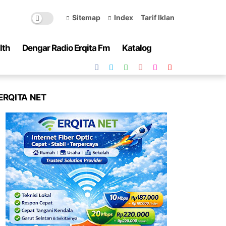
Sitemap
Index
Tarif Iklan
lth
Dengar Radio Erqita Fm
Katalog
ERQITA NET