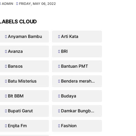
ADMIN
FRIDAY, MAY 06, 2022
LABELS CLOUD
Anyaman Bambu
Arti Kata
Avanza
BRI
Bansos
Bantuan PMT
Batu Misterius
Bendera merah putih
Blt BBM
Budaya
Bupati Garut
Damkar Bungbulang
Erqita Fm
Fashion