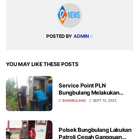
POSTED BY
ADMIN
YOU MAY LIKE THESE POSTS
Service Point PLN
Bungbulang Melakukan
Mutasi Trafo Di Gardu
BUNGBULANG
SEPT 13, 2022
Cibengang
Polsek Bungbulang Lakukan
Patroli Cegah Gangguan