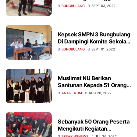
Kamtibmas Pada Saat
BUNGBULANG
SEPT 03, 2022
Berlakunya Penyesuaian
Harga BBM
Kepsek SMPN 3 Bungbulang
Di Dampingi Komite Sekolah
Gelar Rapat Orangtua Siswa
BUNGBULANG
SEPT 01, 2022
Muslimat NU Berikan
Santunan Kepada 51 Orang
Anak Yatim/Piatu
ANAK TATIM
AUG 28, 2022
Sebanyak 50 Orang Peserta
Mengikuti Kegiatan
Pembentukan Dan
BREAKINGNEWS
JUL 26, 2022