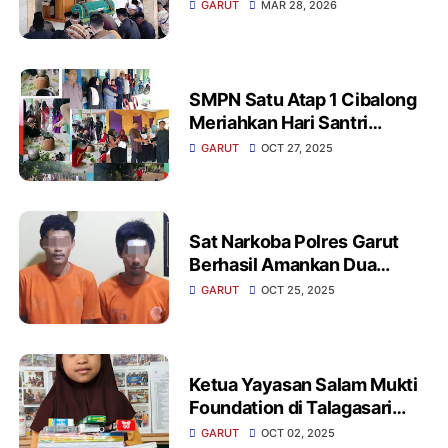
Wafatnya Sekmat
GARUT
MAR 28, 2026
Pakenjeng Irpan Fitriana
SMPN Satu Atap 1 Cibalong
Meriahkan Hari Santri
Nasional 2025 Dan Diisi
GARUT
OCT 27, 2025
Berbagai Lomba Tradisional
Sat Narkoba Polres Garut
Berhasil Amankan Dua
Pengedar Sabu Di
GARUT
OCT 25, 2025
Limbangan Belasan Paket
Siap Edar Disita
Ketua Yayasan Salam Mukti
Foundation di Talagasari
Kecamatan Banjarwangi
GARUT
OCT 02, 2025