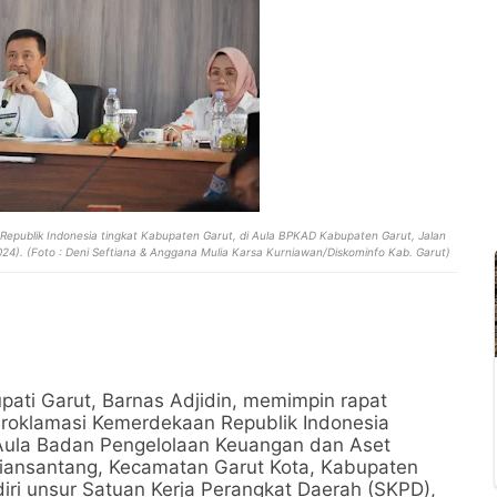
epublik Indonesia tingkat Kabupaten Garut, di Aula BPKAD Kabupaten Garut, Jalan
4). (Foto : Deni Seftiana & Anggana Mulia Karsa Kurniawan/Diskominfo Kab. Garut)
upati Garut, Barnas Adjidin, memimpin rapat
Proklamasi Kemerdekaan Republik Indonesia
 Aula Badan Pengelolaan Keuangan dan Aset
iansantang, Kecamatan Garut Kota, Kabupaten
iri unsur Satuan Kerja Perangkat Daerah (SKPD),