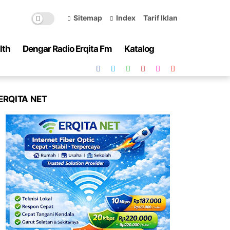
Sitemap
Index
Tarif Iklan
lth
Dengar Radio Erqita Fm
Katalog
ERQITA NET