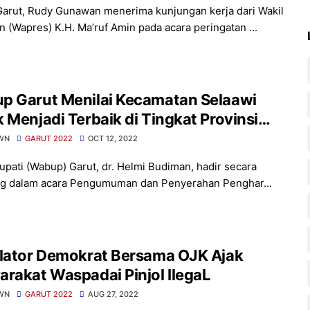
Garut, Rudy Gunawan menerima kunjungan kerja dari Wakil
n (Wapres) K.H. Ma’ruf Amin pada acara peringatan ...
p Garut Menilai Kecamatan Selaawi
 Menjadi Terbaik di Tingkat Provinsi
r
WN
GARUT 2022
OCT 12, 2022
upati (Wabup) Garut, dr. Helmi Budiman, hadir secara
g dalam acara Pengumuman dan Penyerahan Penghar...
slator Demokrat Bersama OJK Ajak
rakat Waspadai Pinjol IlegaL
WN
GARUT 2022
AUG 27, 2022