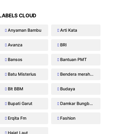
LABELS CLOUD
Anyaman Bambu
Arti Kata
Avanza
BRI
Bansos
Bantuan PMT
Batu Misterius
Bendera merah putih
Blt BBM
Budaya
Bupati Garut
Damkar Bungbulang
Erqita Fm
Fashion
Hajat Laut