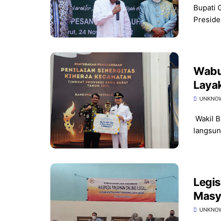
Bupati 
Preside
Wabu
Layak
Jaba
UNKNO
Wakil B
langsun
Legi
Masya
UNKNO