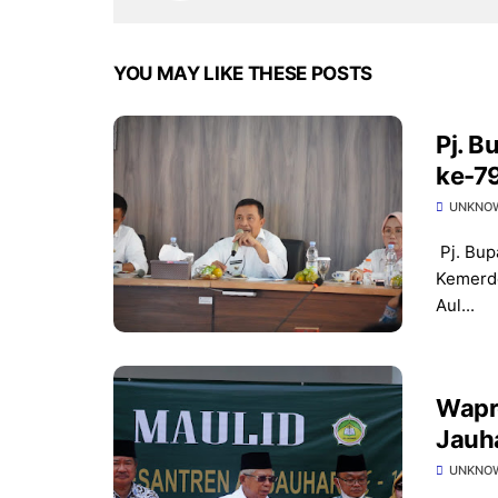
YOU MAY LIKE THESE POSTS
Pj. B
ke-79
UNKNO
Pj. Bup
Kemerde
Aul...
Wapr
Jauh
UNKNO