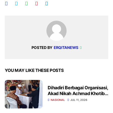
POSTED BY
ERQITANEWS
YOU MAY LIKE THESE POSTS
Dihadiri Berbagai Organisasi,
Akad Nikah Achmad Khotib
dan Wiwin Winarti
NASIONAL
JUL 11, 2026
Berlangsung Khidmat