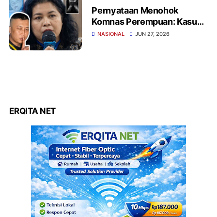
Pernyataan Menohok
Komnas Perempuan: Kasus
Dugaan Penyekapan di
NASIONAL
JUN 27, 2026
Bandung Belum Masuk
Kategori Penyiksaan Versi
PBB
ERQITA NET