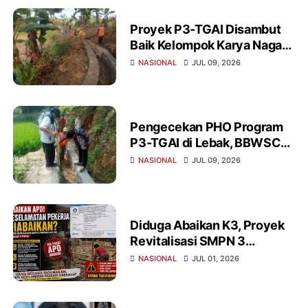
Proyek P3-TGAI Disambut
Baik Kelompok Karya Naga
Cihara Lebak, Pastikan
NASIONAL
JUL 09, 2026
Gunakan Material
Berkualitas
Pengecekan PHO Program
P3-TGAI di Lebak, BBWSC3:
Fisik Irigasi Sesuai
NASIONAL
JUL 09, 2026
Spesifikasi
Diduga Abaikan K3, Proyek
Revitalisasi SMPN 3
Panggarangan Sorotan
NASIONAL
JUL 01, 2026