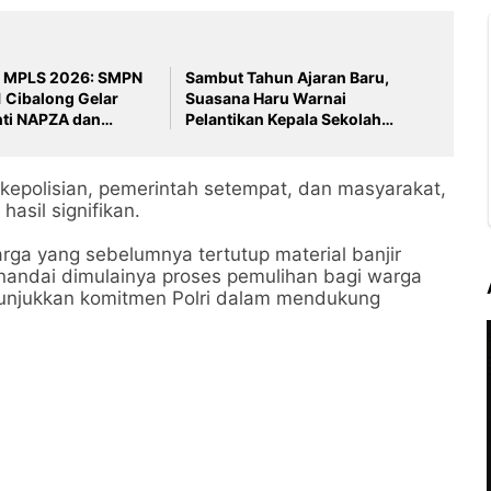
a MPLS 2026: SMPN
Sambut Tahun Ajaran Baru,
1 Cibalong Gelar
Suasana Haru Warnai
nti NAPZA dan
Pelantikan Kepala Sekolah
an bersama Polsek
Definitif SMPN Satu Atap 1
Cibalong
t kepolisian, pemerintah setempat, dan masyarakat,
asil signifikan.
rga yang sebelumnya tertutup material banjir
nandai dimulainya proses pemulihan bagi warga
menunjukkan komitmen Polri dalam mendukung