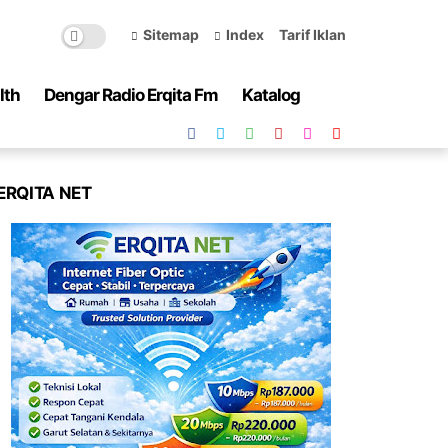
Sitemap
Index
Tarif Iklan
lth
Dengar Radio Erqita Fm
Katalog
ERQITA NET