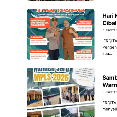
Hari
Cibal
Peru
ERQITA
ERQITA
Pengena
sua...
Samb
Warna
SMPN
ERQITA
ERQITA
menyeli