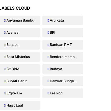
LABELS CLOUD
Anyaman Bambu
Arti Kata
Avanza
BRI
Bansos
Bantuan PMT
Batu Misterius
Bendera merah putih
Blt BBM
Budaya
Bupati Garut
Damkar Bungbulang
Erqita Fm
Fashion
Hajat Laut