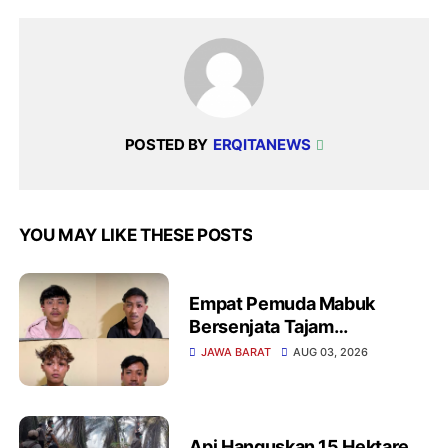
POSTED BY
ERQITANEWS
YOU MAY LIKE THESE POSTS
Empat Pemuda Mabuk
Bersenjata Tajam
Diamankan Polisi Saat
JAWA BARAT
AUG 03, 2026
Patroli Dini Hari
Api Hanguskan 15 Hektare