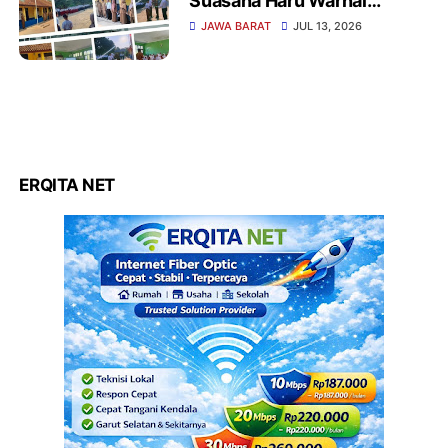
Suasana Haru Warnai
Pelantikan Kepala Sekolah
JAWA BARAT
JUL 13, 2026
Definitif SMPN Satu Atap 1
Cibalong
ERQITA NET