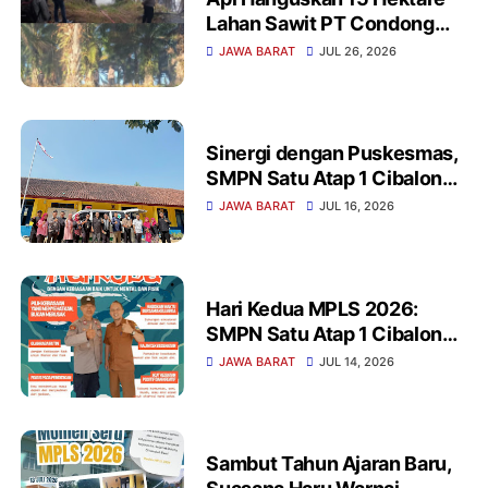
Lahan Sawit PT Condong
Garut, Polisi dan Damkar
JAWA BARAT
JUL 26, 2026
Baku Tembak Padamkan
Jago Merah
Sinergi dengan Puskesmas,
SMPN Satu Atap 1 Cibalong
Gelar Cek Kesehatan Gratis
JAWA BARAT
JUL 16, 2026
saat MPLS
Hari Kedua MPLS 2026:
SMPN Satu Atap 1 Cibalong
Gelar Edukasi Anti NAPZA
JAWA BARAT
JUL 14, 2026
dan Perundungan bersama
Polsek Cibalong
Sambut Tahun Ajaran Baru,