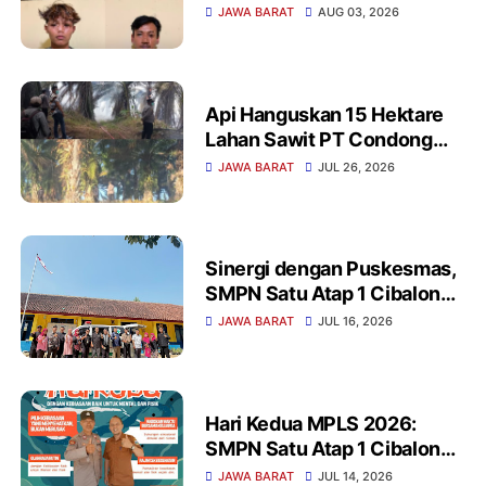
Diamankan Polisi Saat
JAWA BARAT
AUG 03, 2026
Patroli Dini Hari
Api Hanguskan 15 Hektare
Lahan Sawit PT Condong
Garut, Polisi dan Damkar
JAWA BARAT
JUL 26, 2026
Baku Tembak Padamkan
Jago Merah
Sinergi dengan Puskesmas,
SMPN Satu Atap 1 Cibalong
Gelar Cek Kesehatan Gratis
JAWA BARAT
JUL 16, 2026
saat MPLS
Hari Kedua MPLS 2026:
SMPN Satu Atap 1 Cibalong
Gelar Edukasi Anti NAPZA
JAWA BARAT
JUL 14, 2026