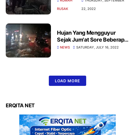
RUMAH
THURSDAY, SEPTEMBER
RUSAK
22, 2022
Hujan Yang Mengguyur
Sejak Jum'at Sore Beberapa
Wilayah Di Garut Terendam
NEWS
SATURDAY, JULY 16, 2022
Banjir
LOAD MORE
ERQITA NET