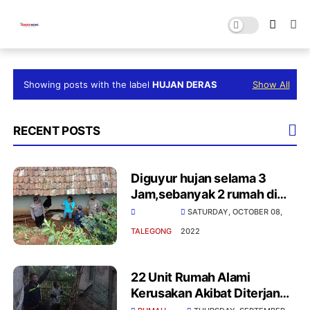
Showing posts with the label
HUJAN DERAS
Show All
RECENT POSTS
Diguyur hujan selama 3
Jam,sebanyak 2 rumah di
Kp.Genteng terancam
SATURDAY, OCTOBER 08,
longsor
TALEGONG
2022
22 Unit Rumah Alami
Kerusakan Akibat Diterjang
Hujan Lebat