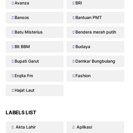
Avanza
BRI
Bansos
Bantuan PMT
Batu Misterius
Bendera merah putih
Blt BBM
Budaya
Bupati Garut
Damkar Bungbulang
Erqita Fm
Fashion
Hajat Laut
LABELS LIST
Akta Lahir
Aplikasi