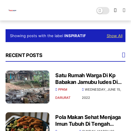
Showing posts with the label
INSPIRATIF
Show All
RECENT POSTS
Satu Rumah Warga Di Kp
Babakan Jamubu ludes Di
Lalap Sijago Merah
PPKM
WEDNESDAY, JUNE 15,
DARURAT
2022
Pola Makan Sehat Menjaga
Imun Tubuh Di Tengah
Vandemi