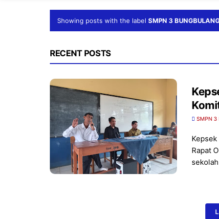
Showing posts with the label
SMPN 3 BUNGBULAN
RECENT POSTS
Keps
Komit
SMPN 3
Kepsek 
Rapat O
sekola