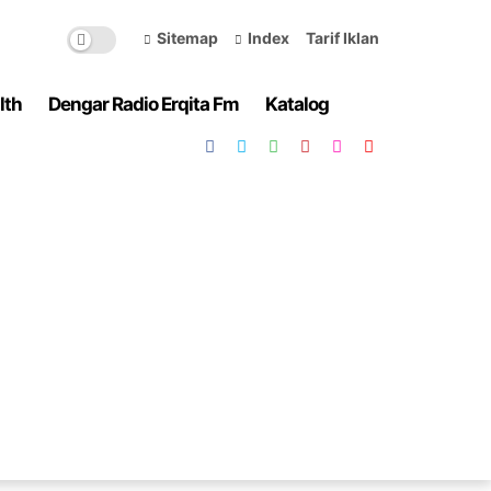
Sitemap
Index
Tarif Iklan
lth
Dengar Radio Erqita Fm
Katalog