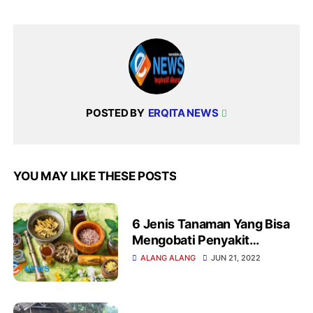
POSTED BY
ERQITA NEWS
YOU MAY LIKE THESE POSTS
6 Jenis Tanaman Yang Bisa
Mengobati Penyakit
Kangker
ALANG ALANG
JUN 21, 2022