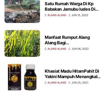
Satu Rumah Warga Di Kp
Babakan Jamubu ludes Di
Lalap Sijago Merah
ALANG ALANG
JUN 15, 2022
Manfaat Rumput Alang
Alang Bagi
Kesehatan,Beserta Efek
ALANG ALANG
JUN 06, 2022
Sampingnya
Khasiat Madu HitamPahit Di
Yakini Mampuh Menangkal
Covid 19 Ini Penjelasannya
ALANG ALANG
JUN 25, 2021