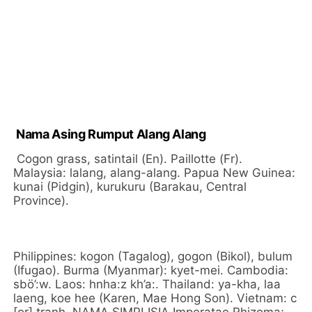
Nama Asing Rumput Alang Alang
Cogon grass, satintail (En). Paillotte (Fr).
Malaysia: lalang, alang-alang. Papua New Guinea:
kunai (Pidgin), kurukuru (Barakau, Central
Province).
Philippines: kogon (Tagalog), gogon (Bikol), bulum
(Ifugao). Burma (Myanmar): kyet-mei. Cambodia:
sbö’:w. Laos: hnha:z kh’a:. Thailand: ya-kha, laa
laeng, koe hee (Karen, Mae Hong Son). Vietnam: c