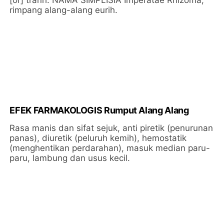
[or] tranh. NAMA SIMPLISIA Imperatae Rhizoma;
rimpang alang-alang eurih.
EFEK FARMAKOLOGIS Rumput Alang Alang
Rasa manis dan sifat sejuk, anti piretik (penurunan
panas), diuretik (peluruh kemih), hemostatik
(menghentikan perdarahan), masuk median paru-
paru, lambung dan usus kecil.