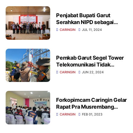
Penjabat Bupati Garut
Serahkan NIPD sebagai
Identitas Resmi Perangkat
CARINGIN
JUL 11, 2024
Desa
Pemkab Garut Segel Tower
Telekomunikasi Tidak
Berizin di desa Purbayani
CARINGIN
JUN 22, 2024
Forkopimcam Caringin Gelar
Rapat Pra Musrembang
Untuk Penyusunan RKPD
CARINGIN
FEB 01, 2023
Kab. Garut TA 2024