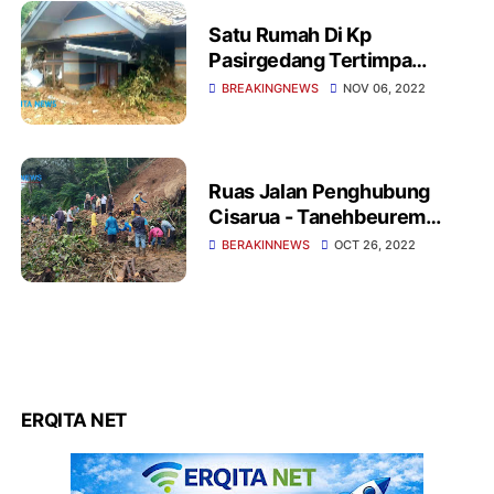
Satu Rumah Di Kp
Pasirgedang Tertimpa
Longsor
BREAKINGNEWS
NOV 06, 2022
Ruas Jalan Penghubung
Cisarua - Tanehbeurem
Desa Caringin Tertutup
BERAKINNEWS
OCT 26, 2022
longsor
ERQITA NET