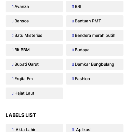
Avanza
BRI
Bansos
Bantuan PMT
Batu Misterius
Bendera merah putih
Blt BBM
Budaya
Bupati Garut
Damkar Bungbulang
Erqita Fm
Fashion
Hajat Laut
LABELS LIST
Akta Lahir
Aplikasi