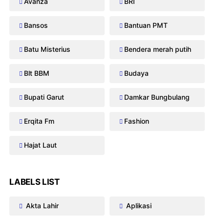
Avanza
BRI
Bansos
Bantuan PMT
Batu Misterius
Bendera merah putih
Blt BBM
Budaya
Bupati Garut
Damkar Bungbulang
Erqita Fm
Fashion
Hajat Laut
LABELS LIST
Akta Lahir
Aplikasi