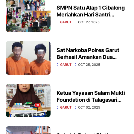
SMPN Satu Atap 1 Cibalong
Meriahkan Hari Santri
Nasional 2025 Dan Diisi
GARUT
OCT 27, 2025
Berbagai Lomba Tradisional
Sat Narkoba Polres Garut
Berhasil Amankan Dua
Pengedar Sabu Di
GARUT
OCT 25, 2025
Limbangan Belasan Paket
Siap Edar Disita
Ketua Yayasan Salam Mukti
Foundation di Talagasari
Kecamatan Banjarwangi
GARUT
OCT 02, 2025
Garut Menyalurkan Bantuan
Alat Tulis