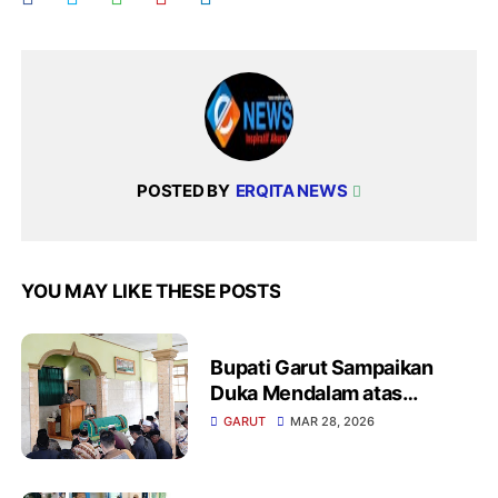
POSTED BY
ERQITA NEWS
YOU MAY LIKE THESE POSTS
Bupati Garut Sampaikan
Duka Mendalam atas
Wafatnya Sekmat
GARUT
MAR 28, 2026
Pakenjeng Irpan Fitriana