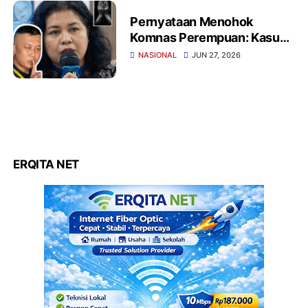
Pernyataan Menohok
Komnas Perempuan: Kasus
Dugaan Penyekapan di
NASIONAL
JUN 27, 2026
Bandung Belum Masuk
Kategori Penyiksaan Versi
PBB
ERQITA NET