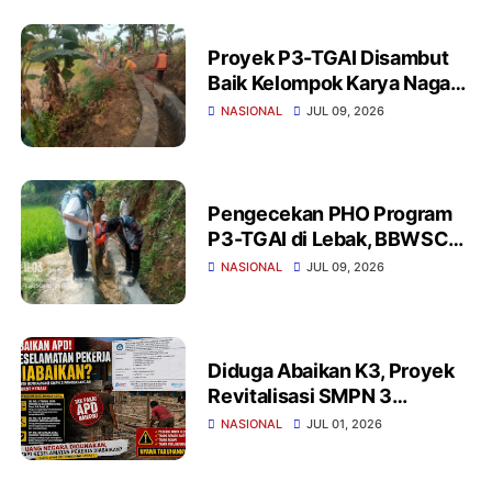
Proyek P3-TGAI Disambut
Baik Kelompok Karya Naga
Cihara Lebak, Pastikan
NASIONAL
JUL 09, 2026
Gunakan Material
Berkualitas
Pengecekan PHO Program
P3-TGAI di Lebak, BBWSC3:
Fisik Irigasi Sesuai
NASIONAL
JUL 09, 2026
Spesifikasi
Diduga Abaikan K3, Proyek
Revitalisasi SMPN 3
Panggarangan Sorotan
NASIONAL
JUL 01, 2026