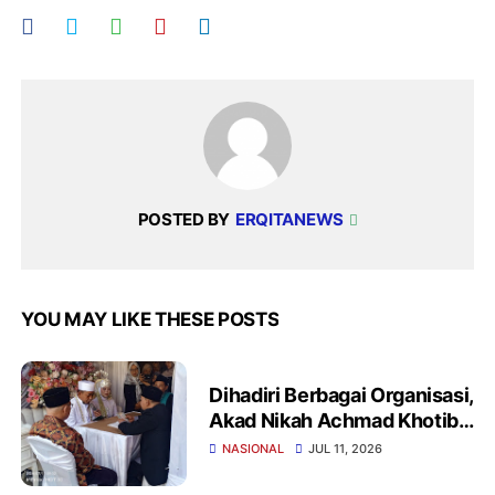
POSTED BY
ERQITANEWS
YOU MAY LIKE THESE POSTS
Dihadiri Berbagai Organisasi,
Akad Nikah Achmad Khotib
dan Wiwin Winarti
NASIONAL
JUL 11, 2026
Berlangsung Khidmat