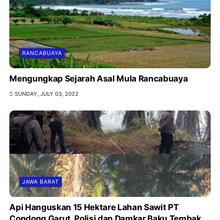
RANCABUAYA
Mengungkap Sejarah Asal Mula Rancabuaya
SUNDAY, JULY 03, 2022
JAWA BARAT
Api Hanguskan 15 Hektare Lahan Sawit PT
Condong Garut, Polisi dan Damkar Baku Tembak