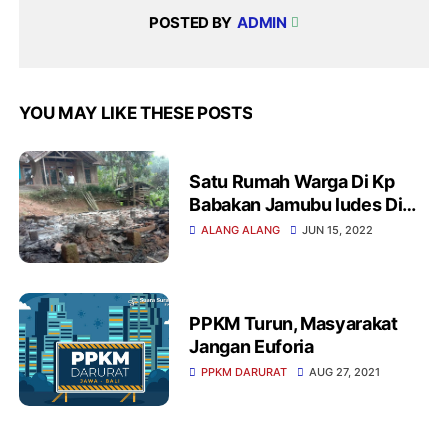
POSTED BY
ADMIN
YOU MAY LIKE THESE POSTS
Satu Rumah Warga Di Kp
Babakan Jamubu ludes Di
Lalap Sijago Merah
ALANG ALANG
JUN 15, 2022
PPKM Turun, Masyarakat
Jangan Euforia
PPKM DARURAT
AUG 27, 2021