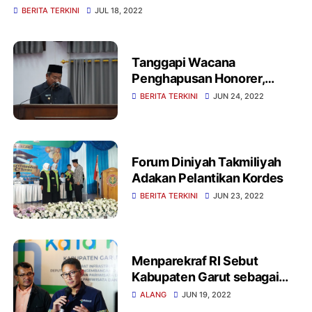
BERITA TERKINI
JUL 18, 2022
Tanggapi Wacana
Penghapusan Honorer,
Bupati Garut : Ini harus
BERITA TERKINI
JUN 24, 2022
mendapatkan perhatian
yang sangat serius
Forum Diniyah Takmiliyah
Adakan Pelantikan Kordes
BERITA TERKINI
JUN 23, 2022
Menparekraf RI Sebut
Kabupaten Garut sebagai
Kabupaten Pariwisata
ALANG
JUN 19, 2022