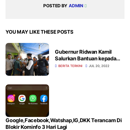
POSTED BY
ADMIN
YOU MAY LIKE THESE POSTS
Gubernur Ridwan Kamil
Salurkan Bantuan kepada
Warga Bogor Terdampak
BERITA TERKINI
JUL 20, 2022
Longsor
Google,Facebook,Watshap,IG,DKK Terancam Di
Blokir Kominfo 3 Hari Lagi