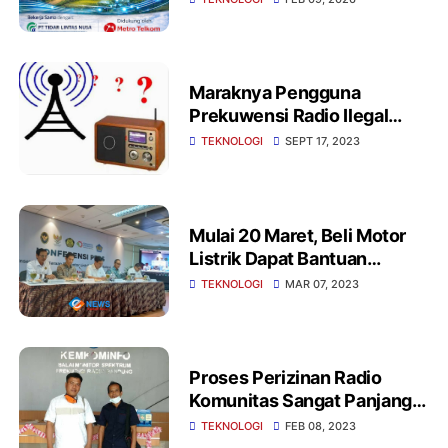
Maraknya Pengguna
Prekuwensi Radio Ilegal
Dinilai Mengganggu Radio
TEKNOLOGI
SEPT 17, 2023
Exsisting
Mulai 20 Maret, Beli Motor
Listrik Dapat Bantuan
Subsidi Rp 7 Juta
TEKNOLOGI
MAR 07, 2023
Proses Perizinan Radio
Komunitas Sangat Panjang
dan Melelahkan
TEKNOLOGI
FEB 08, 2023