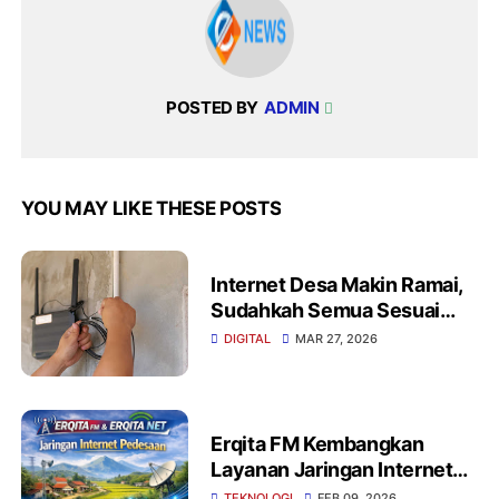
POSTED BY
ADMIN
YOU MAY LIKE THESE POSTS
Internet Desa Makin Ramai,
Sudahkah Semua Sesuai
Aturan?
DIGITAL
MAR 27, 2026
Erqita FM Kembangkan
Layanan Jaringan Internet
Pedesaan melalui Erqita Net
TEKNOLOGI
FEB 09, 2026