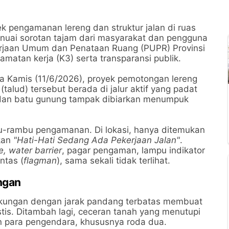
k pengamanan lereng dan struktur jalan di ruas
nuai sorotan tajam dari masyarakat dan pengguna
kerjaan Umum dan Penataan Ruang (PUPR) Provinsi
amatan kerja (K3) serta transparansi publik.
da Kamis (11/6/2026), proyek pemotongan lereng
lud) tersebut berada di jalur aktif yang padat
 dan batu gunung tampak dibiarkan menumpuk
mbu-rambu pengamanan. Di lokasi, hanya ditemukan
skan
"Hati-Hati Sedang Ada Pekerjaan Jalan"
.
e, water barrier
, pagar pengaman, lampu indikator
ntas (
flagman
), sama sekali tidak terlihat.
ngan
 tikungan dengan jarak pandang terbatas membuat
astis. Ditambah lagi, ceceran tanah yang menutupi
para pengendara, khususnya roda dua.