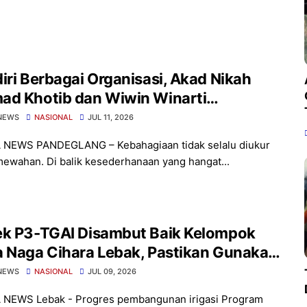
iri Berbagai Organisasi, Akad Nikah
ad Khotib dan Wiwin Winarti
angsung Khidmat
NEWS
NASIONAL
JUL 11, 2026
 NEWS PANDEGLANG – Kebahagiaan tidak selalu diukur
mewahan. Di balik kesederhanaan yang hangat...
ek P3-TGAI Disambut Baik Kelompok
a Naga Cihara Lebak, Pastikan Gunakan
ial Berkualitas
NEWS
NASIONAL
JUL 09, 2026
 NEWS Lebak - Progres pembangunan irigasi Program