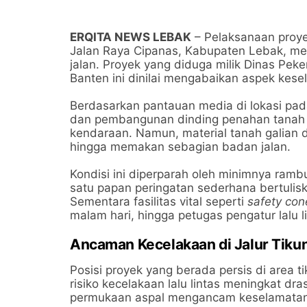
​ERQITA NEWS LEBAK
– Pelaksanaan proye
Jalan Raya Cipanas, Kabupaten Lebak, me
jalan. Proyek yang diduga milik Dinas Pe
Banten ini dinilai mengabaikan aspek kesel
​Berdasarkan pantauan media di lokasi pa
dan pembangunan dinding penahan tanah (ta
kendaraan. Namun, material tanah galian
hingga memakan sebagian badan jalan.
​Kondisi ini diperparah oleh minimnya ra
satu papan peringatan sederhana bertuli
Sementara fasilitas vital seperti
safety con
malam hari, hingga petugas pengatur lalu li
​Ancaman Kecelakaan di Jalur Tiku
​Posisi proyek yang berada persis di area
risiko kecelakaan lalu lintas meningkat dr
permukaan aspal mengancam keselamatan 