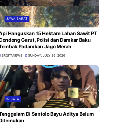
JAWA BARAT
Api Hanguskan 15 Hektare Lahan Sawit PT
Condong Garut, Polisi dan Damkar Baku
Tembak Padamkan Jago Merah
ERQITANEWS
SUNDAY, JULY 26, 2026
WISATA
Tenggelam Di Santolo Bayu Aditya Belum
Ditemukan