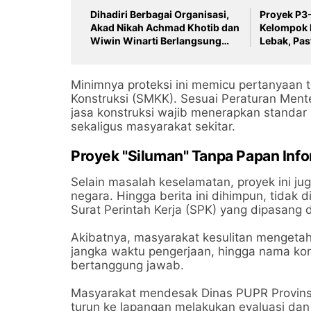
Dihadiri Berbagai Organisasi,
Proyek P3
Akad Nikah Achmad Khotib dan
Kelompok 
Wiwin Winarti Berlangsung
Lebak, Pa
Khidmat
Material B
​Minimnya proteksi ini memicu pertanyaan
Konstruksi (SMKK). Sesuai Peraturan Ment
jasa konstruksi wajib menerapkan standar
sekaligus masyarakat sekitar.
​Proyek "Siluman" Tanpa Papan Inf
​Selain masalah keselamatan, proyek ini ju
negara. Hingga berita ini dihimpun, tidak
Surat Perintah Kerja (SPK) yang dipasang di
​Akibatnya, masyarakat kesulitan mengetah
jangka waktu pengerjaan, hingga nama kon
bertanggung jawab.
​Masyarakat mendesak Dinas PUPR Provinsi
turun ke lapangan melakukan evaluasi da