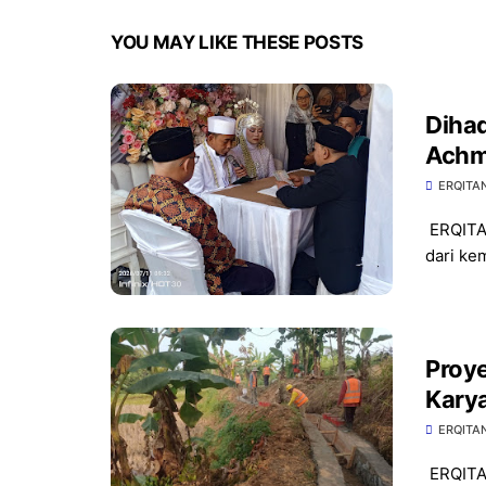
YOU MAY LIKE THESE POSTS
Dihad
Achm
Berl
ERQITA
​ERQITA
dari ke
Proy
Kary
Mater
ERQITA
​ERQITA