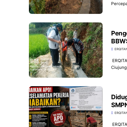
Percepa
Peng
BBWSC
ERQITA
​ERQITA
Ciujung
Didug
SMPN
ERQITA
​ERQITA