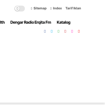
Sitemap
Index
Tarif Iklan
lth
Dengar Radio Erqita Fm
Katalog