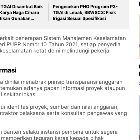
-TGAI Disambut Baik
Pengecekan PHO Program P3-
Karya Naga Cihara
TGAI di Lebak, BBWSC3: Fisik
stikan Gunakan
Irigasi Sesuai Spesifikasi
erkualitas
 terkait penerapan Sistem Manajemen Keselamatan
eri PUPR Nomor 10 Tahun 2021, setiap penyedia
 keselamatan ketat demi melindungi pekerja
ormasi
ga dinilai menabrak prinsip transparansi anggaran
 ditemukan adanya papan informasi proyek ataupun
 sekitar lokasi.
ui identitas proyek, sumber dan nilai anggaran,
traktor pelaksana serta konsultan pengawas yang
 Banten selaku instansi pembina untuk segera
n memberikan teguran keras kepada pihak