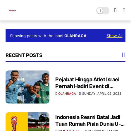
Showing posts with the label
OLAHRAGA
Show All
RECENT POSTS
Pejabat Hingga Atlet Israel
Pernah Hadiri Event di
Indonesia, Tak Pernah
OLAHRAGA
SUNDAY, APRIL 02, 2023
Bermasalah
Indonesia Resmi Batal Jadi
Tuan Rumah Piala Dunia U-
20, Timnas Dipastikan batal