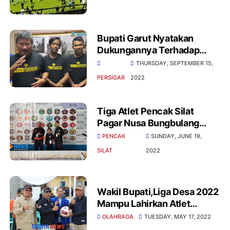
Bupati Garut Nyatakan
Dukungannya Terhadap
Persigar
THURSDAY, SEPTEMBER 15,
PERSIGAR
2022
Tiga Atlet Pencak Silat
Pagar Nusa Bungbulang
Raaih Juara
PENCAK
SUNDAY, JUNE 19,
SILAT
2022
Wakil Bupati,Liga Desa 2022
Mampu Lahirkan Atlet
Sepakbola di Tingkat
OLAHRAGA
TUESDAY, MAY 17, 2022
Nasional