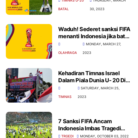
TIMNAS U-20
THURSDAY, MARCH
ikut Berlaga
BATAL
30, 2023
Waduh! Sederet sanksi FIFA
menanti Indonesia jika batal
jadi tuan rumah Piala Dunia
MONDAY, MARCH 27,
U - 20
OLAHRAGA
2023
Kehadiran Timnas Israel
Dalam Piala Dunia U- 20 Di
Indonesia Menimbulkan
SATURDAY, MARCH 25,
Polemik
TIMNAS
2023
7 Sanksi FIFA Ancam
Indonesia Imbas Tragedi
Stadion Kanjuruan
TRGEDI
MONDAY, OCTOBER 03, 2022