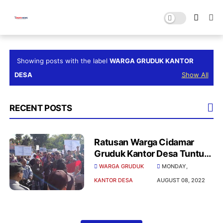
Showing posts with the label
WARGA GRUDUK KANTOR
DESA
Show All
RECENT POSTS
Ratusan Warga Cidamar
Gruduk Kantor Desa Tuntut
Kades Mundur Dari
WARGA GRUDUK
MONDAY,
Jabatanya
KANTOR DESA
AUGUST 08, 2022