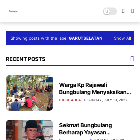
Showing posts with the label
GARUTSELATAN
Show All
RECENT POSTS
Warga Kp Rajawali
Bungbulang Menyaksikan
Pemotongan Hewan Kurban
IDUL ADHA
SUNDAY, JULY 10, 2022
Sekmat Bungbulang
Berharap Yayasan
Pendidikan Miftahul Huda Al