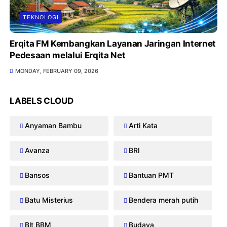
TEKNOLOGI
Erqita FM Kembangkan Layanan Jaringan Internet
Pedesaan melalui Erqita Net
MONDAY, FEBRUARY 09, 2026
LABELS CLOUD
Anyaman Bambu
Arti Kata
Avanza
BRI
Bansos
Bantuan PMT
Batu Misterius
Bendera merah putih
Blt BBM
Budaya