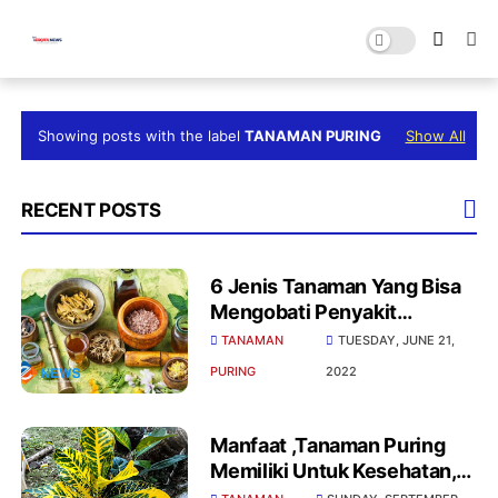
Showing posts with the label
TANAMAN PURING
Show All
RECENT POSTS
6 Jenis Tanaman Yang Bisa
Mengobati Penyakit
Kangker
TANAMAN
TUESDAY, JUNE 21,
PURING
2022
Manfaat ,Tanaman Puring
Memiliki Untuk Kesehatan,
Simak Penjelasanya!